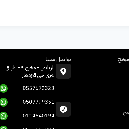
موقع
تواصل معنا
الرياض - مخرج ٩ - طريق
شري حي الازدهار
0557672323
0507799351
جاح
0114540194