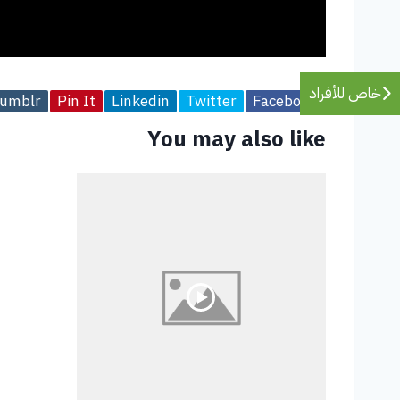
خاص للأفراد
umblr
Pin It
Linkedin
Twitter
Facebook
You may also like