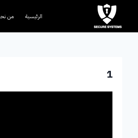
الرئيسية
من نح
1