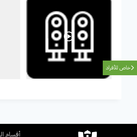
خاص للأفراد
أقسام ال