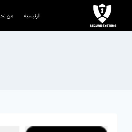
الرئيسية
من نح